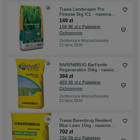
Trawa Landscaper Pro
Finesse 5kg ICL - nasiona
trawy
149 zł
158,96 zł z Pakietem
Ochronnym
Zemborzyce Wojciechowskie
22 lipca 2026
BARENBRUG BarFertile
Regeneration 20kg - nawóz
regeneracyjny
384 zł
403,36 zł z Pakietem
Ochronnym
Zemborzyce Wojciechowskie
22 lipca 2026
Trawa Barenbrug Resilient
Blue Lawn 15kg - nasiona
trawy
702 zł
734,08 zł z Pakietem