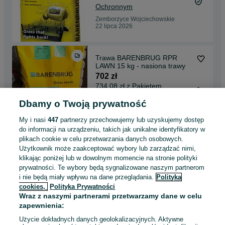
Ochronnym
Zemborzyce Wojciechowskie
22 lipca 2026
Trawa BARENBRUG RPR
LAWN 15 kg - nasiona trawy
702 zł
734,08 zł z Pakietem
Ochronnym
Dbamy o Twoją prywatność
Zemborzyce Wojciechowskie
22 lipca 2026
My i nasi
447
partnerzy przechowujemy lub uzyskujemy dostęp
do informacji na urządzeniu, takich jak unikalne identyfikatory w
plikach cookie w celu przetwarzania danych osobowych.
Nawóz Trawnikowy Barenbrug
Użytkownik może zaakceptować wybory lub zarządzać nimi,
BARFERTILE UNIVERSAL -
klikając poniżej lub w dowolnym momencie na stronie polityki
Letni 20kg
425 zł
prywatności. Te wybory będą sygnalizowane naszym partnerom
446 zł z Pakietem Ochronnym
i nie będą miały wpływu na dane przeglądania.
Polityka
cookies,
Polityka Prywatności
Zemborzyce Wojciechowskie
Wraz z naszymi partnerami przetwarzamy dane w celu
22 lipca 2026
zapewnienia:
Użycie dokładnych danych geolokalizacyjnych. Aktywne