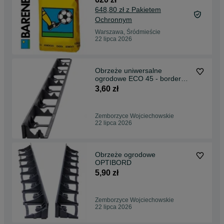
648,80 zł z Pakietem
Ochronnym
Warszawa, Śródmieście
22 lipca 2026
Obrzeże uniwersalne
ogrodowe ECO 45 - border
ogrodowy 45 mm
3,60 zł
Zemborzyce Wojciechowskie
22 lipca 2026
Obrzeże ogrodowe
OPTIBORD
5,90 zł
Zemborzyce Wojciechowskie
22 lipca 2026