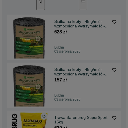
Siatka na krety - 45 g/m2 -
wzmocniona wytrzymałość -
siatka przeciw kretom - 2m x
628 zł
200m
Lublin
03 sierpnia 2026
Siatka na krety - 45 g/m2 -
wzmocniona wytrzymałość -
siatka przeciw kretom - 2m x
157 zł
500m
Lublin
03 sierpnia 2026
Trawa Barenbrug SuperSport
15kg
620 zł